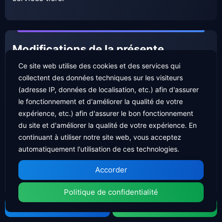
Modifications de la présente
politique de protection de la vie
Ce site web utilise des cookies et des services qui
privée
collectent des données techniques sur les visiteurs
(adresse IP, données de localisation, etc.) afin d'assurer
Nous pouvons mettre à jour notre politique de
le fonctionnement et d'améliorer la qualité de votre
confidentialité de temps à autre. Nous vous
expérience, etc.) afin d'assurer le bon fonctionnement
informerons de toute modification en publiant la
du site et d'améliorer la qualité de votre expérience. En
continuant à utiliser notre site web, vous acceptez
nouvelle politique de confidentialité sur cette page.
automatiquement l'utilisation de ces technologies.
Nous vous en informerons par courrier électronique
Accorder
et/ou par un avis bien visible sur notre service,
Politique de confidentialité
avant que la modification n’entre en vigueur, et nous
Registrarse
Inicio de Sesión
mettrons à jour la date de « dernière mise à jour »