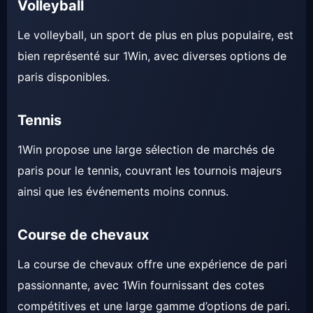
Volleyball
Le volleyball, un sport de plus en plus populaire, est
bien représenté sur 1Win, avec diverses options de
paris disponibles.
Tennis
1Win propose une large sélection de marchés de
paris pour le tennis, couvrant les tournois majeurs
ainsi que les événements moins connus.
Course de chevaux
La course de chevaux offre une expérience de pari
passionnante, avec 1Win fournissant des cotes
compétitives et une large gamme d’options de pari.