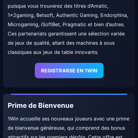
puisque vous trouverez des titres d’Amatic,
1x2gaming, Betsoft, Authentic Gaming, Endorphina,
Microgaming, iSoftBet, Pragmatic et bien d’autres.
Ces partenariats garantissent une sélection variée
de jeux de qualité, allant des machines à sous
classiques aux jeux de table innovants.
REGISTRARSE EN 1WIN
Prime de Bienvenue
1Win accueille ses nouveaux joueurs avec une prime
de bienvenue généreuse, qui comprend des bonus
attractifs sur les premiers dépôts. Cette offre est