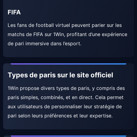
FIFA
Les fans de football virtuel peuvent parier sur les
matchs de FIFA sur 1Win, profitant d’une expérience
de pari immersive dans l’esport.
Types de paris sur le site officiel
1Win propose divers types de paris, y compris des
paris simples, combinés, et en direct. Cela permet
aux utilisateurs de personnaliser leur stratégie de
pari selon leurs préférences et leur expertise.