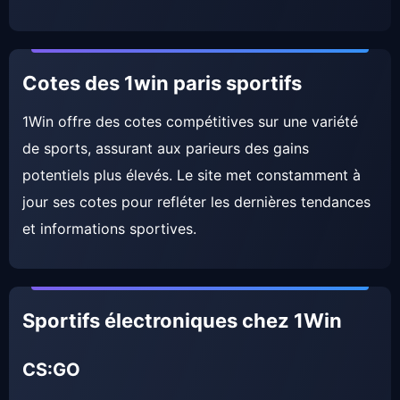
Cotes des 1win paris sportifs
1Win offre des cotes compétitives sur une variété
de sports, assurant aux parieurs des gains
potentiels plus élevés. Le site met constamment à
jour ses cotes pour refléter les dernières tendances
et informations sportives.
Sportifs électroniques chez 1Win
CS:GO