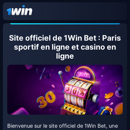
Site officiel de 1Win Bet : Paris
sportif en ligne et casino en
ligne
Bienvenue sur le site officiel de 1Win Bet, une