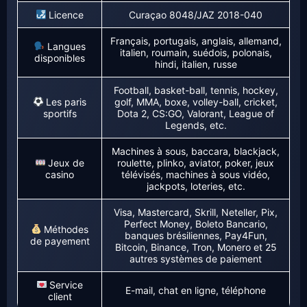
Licence
Curaçao 8048/JAZ 2018-040
Français, portugais, anglais, allemand,
Langues
italien, roumain, suédois, polonais,
disponibles
hindi, italien, russe
Football, basket-ball, tennis, hockey,
Les paris
golf, MMA, boxe, volley-ball, cricket,
sportifs
Dota 2, CS:GO, Valorant, League of
Legends, etc.
Machines à sous, baccara, blackjack,
Jeux de
roulette, plinko, aviator, poker, jeux
casino
télévisés, machines à sous vidéo,
jackpots, loteries, etc.
Visa, Mastercard, Skrill, Neteller, Pix,
Perfect Money, Boleto Bancario,
Méthodes
banques brésiliennes, Pay4Fun,
de payement
Bitcoin, Binance, Tron, Monero et 25
autres systèmes de paiement
Service
E-mail, chat en ligne, téléphone
client