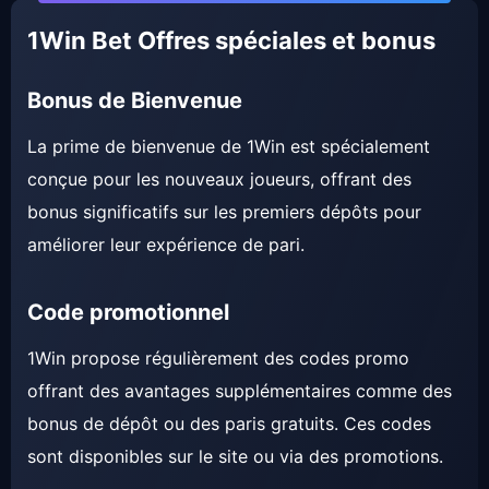
1Win Bet Offres spéciales et bonus
Bonus de Bienvenue
La prime de bienvenue de 1Win est spécialement
conçue pour les nouveaux joueurs, offrant des
bonus significatifs sur les premiers dépôts pour
améliorer leur expérience de pari.
Code promotionnel
1Win propose régulièrement des codes promo
offrant des avantages supplémentaires comme des
bonus de dépôt ou des paris gratuits. Ces codes
sont disponibles sur le site ou via des promotions.