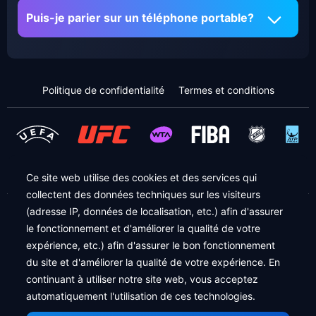
Puis-je parier sur un téléphone portable?
Politique de confidentialité
Termes et conditions
Ce site web utilise des cookies et des services qui
collectent des données techniques sur les visiteurs
(adresse IP, données de localisation, etc.) afin d'assurer
le fonctionnement et d'améliorer la qualité de votre
expérience, etc.) afin d'assurer le bon fonctionnement
du site et d'améliorer la qualité de votre expérience. En
continuant à utiliser notre site web, vous acceptez
automatiquement l'utilisation de ces technologies.
18+
© 2026 1WIN