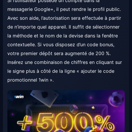
Si l’utilisateur possède un compte dans la
messagerie Google+, il peut rendre le profil public.
Avec son aide, l’autorisation sera effectuée à partir
de n’importe quel appareil. Il suffit de sélectionner
la méthode et le nom de la devise dans la fenêtre
contextuelle. Si vous disposez d’un code bonus,
votre premier dépôt sera augmenté de 200 %.
Insérez une combinaison de chiffres en cliquant sur
le signe plus à côté de la ligne « ajouter le code
promotionnel 1win ».